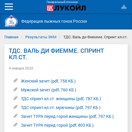
Генеральный спонсор:
К
Мобильное
с
меню
Федерация лыжных гонок России
Главная
Результаты ЭКМ
ТДС. Валь ди Фиемме. Спринт кл.ст.
ТДС. ВАЛЬ ДИ ФИЕММЕ. СПРИНТ
КЛ.СТ.
4 января 2020
Женский зачет (pdf, 758 КБ )
Мужской зачет (pdf, 760 КБ )
ТДС спринт кл.ст. женщины (pdf, 787 КБ )
ТДС спринт кл.ст. мужчины (pdf, 797 КБ )
Зачет ТУРА перед горой женщины (pdf, 797 КБ )
Зачет ТУРА перед горой (pdf, 803 КБ )