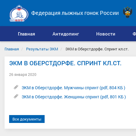
Федерация лыжных гонок России
Главная
Антидопинг
Новости
Ф
Главная
Результаты ЭКМ
ЭКМ в Оберстдорфе. Спринт кл.ст.
ЭКМ В ОБЕРСТДОРФЕ. СПРИНТ КЛ.СТ.
26 января 2020
ЭКМ в Оберстдорфе. Мужчины спринт (pdf, 804 КБ )
ЭКМ в Оберстдорфе. Женщины спринт (pdf, 801 КБ )
Все документы