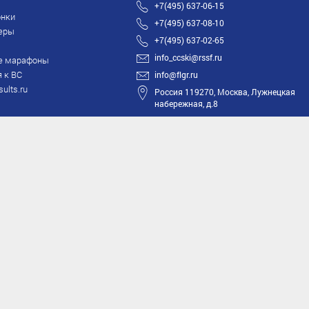
+7(495) 637-06-15
нки
+7(495) 637-08-10
еры
+7(495) 637-02-65
info_ccski@rssf.ru
е марафоны
 к ВС
info@flgr.ru
sults.ru
Россия 119270, Москва, Лужнецкая
набережная, д.8