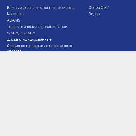
Важные факты и основные моменты
Обзор СМИ
Контакты
Видео
ADAMS
Терапевтическое использование
WADA/RUSADA
Дисквалифицированные
Сервис по проверке лекарственных
средств
Права и обязанности
Документы
Запрещенный список
Тестирование
Рейтинг
Результаты ЭКМ
Сборная
www.flgr-results.ru
Основной состав
Юниорский состав
Тренеры
Специалисты
Аппарат
Лыжероллеры