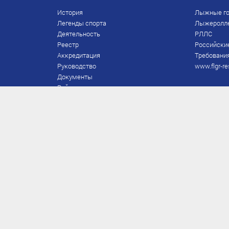
История
Лыжные го
Легенды спорта
Лыжеролл
Деятельность
РЛЛС
Реестр
Российски
Аккредитация
Требования
Руководство
www.flgr-re
Документы
Рейтинг
Награды Федерации
Охрана труда
Правила
Спонсоры
Завершение карьеры
Правила по лыжным гонкам
ЕВСК
FIS/RUS
ТД
Присвоение/подтверждение