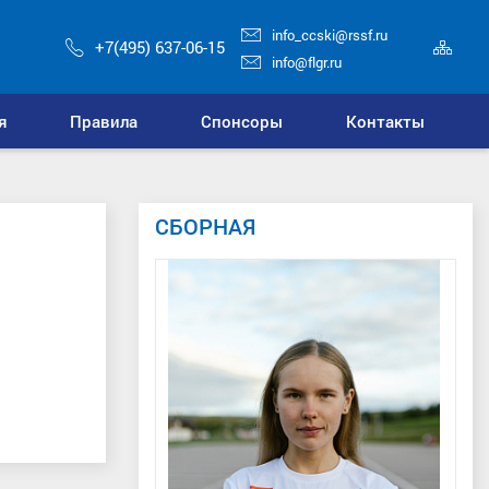
info_ccski@rssf.ru
Кар
+7(495) 637-06-15
сай
info@flgr.ru
я
Правила
Спонсоры
Контакты
СБОРНАЯ