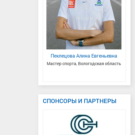
я Григорьевна
Пеклецова Алина Евгеньевна
С
ика Коми
Мастер спорта, Вологодская область
Ма
СПОНСОРЫ И ПАРТНЕРЫ